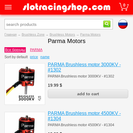
0
Главная
→
Brushless Zone
→
Brushless Motors
→
Parma Motors
Parma Motors
Все бренды
PARMA
Sort by
default
price
name
PARMA Brushless motor 3000KV -
#1302
PARMA Brushless motor 3000KV - #1302
19.99
$
PARMA Brushless motor 4500KV -
#1304
PARMA Brushless motor 4500KV - #1304