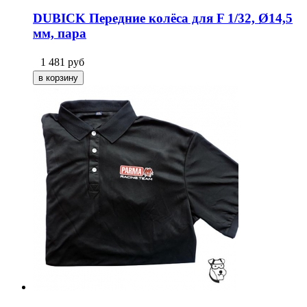
DUBICK Передние колёса для F 1/32, Ø14,5
мм, пара
1 481
руб