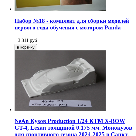
Набор №18 - комплект для сборки моделей
первого года обучения с мотором Panda
3 311
руб
NeAn Кузов Production 1/24 KTM X-BOW
GT-4, Lexan толщиной 0.175 мм. Монокузов
для спортивного сезона 2024-2025 в Санкт-