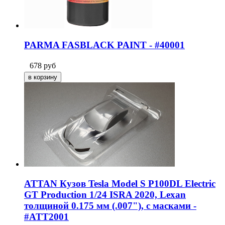
PARMA FASBLACK PAINT - #40001
678
руб
ATTAN Кузов Tesla Model S P100DL Electric
GT Production 1/24 ISRA 2020, Lexan
толщиной 0.175 мм (.007"), с масками -
#ATT2001