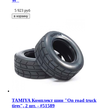
W"
5 923
руб
TAMIYA Комплект шин "On road truck
tires", 2 шт. - #51589