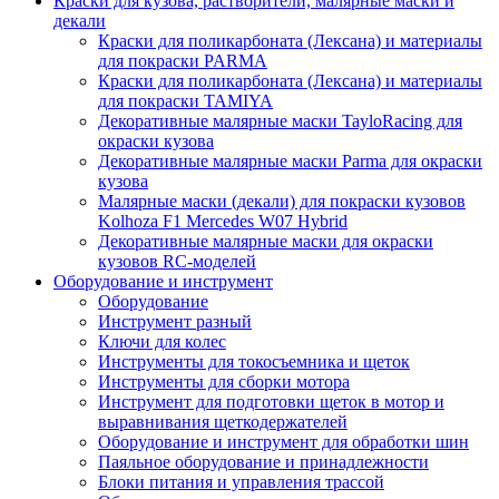
Краски для кузова, растворители, малярные маски и
декали
Краски для поликарбоната (Лексана) и материалы
для покраски PARMA
Краски для поликарбоната (Лексана) и материалы
для покраски TAMIYA
Декоративные малярные маски TayloRacing для
окраски кузова
Декоративные малярные маски Parma для окраски
кузова
Малярные маски (декали) для покраски кузовов
Kolhoza F1 Mercedes W07 Hybrid
Декоративные малярные маски для окраски
кузовов RC-моделей
Оборудование и инструмент
Оборудование
Инструмент разный
Ключи для колес
Инструменты для токосъемника и щеток
Инструменты для сборки мотора
Инструмент для подготовки щеток в мотор и
выравнивания щеткодержателей
Оборудование и инструмент для обработки шин
Паяльное оборудование и принадлежности
Блоки питания и управления трассой