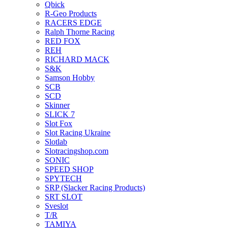
Qbick
R-Geo Products
RACERS EDGE
Ralph Thorne Racing
RED FOX
REH
RICHARD MACK
S&K
Samson Hobby
SCB
SCD
Skinner
SLICK 7
Slot Fox
Slot Racing Ukraine
Slotlab
Slotracingshop.com
SONIC
SPEED SHOP
SPYTECH
SRP (Slacker Racing Products)
SRT SLOT
Sveslot
T/R
TAMIYA