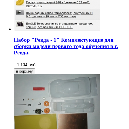
Набор "Ревда - 1" Комплектующие для
сборки модели первого года обучения в г.
Ревда.
1 104
руб