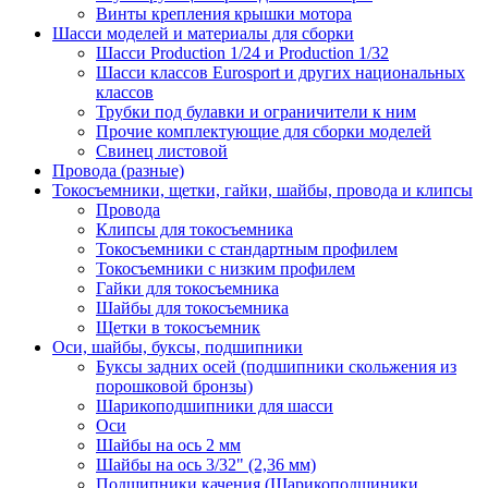
Винты крепления крышки мотора
Шасси моделей и материалы для сборки
Шасси Production 1/24 и Production 1/32
Шасси классов Eurosport и других национальных
классов
Трубки под булавки и ограничители к ним
Прочие комплектующие для сборки моделей
Свинец листовой
Проводa (разные)
Токосъемники, щетки, гайки, шайбы, провода и клипсы
Провода
Клипсы для токосъемника
Токосъемники с стандартным профилем
Токосъемники с низким профилем
Гайки для токосъемника
Шайбы для токосъемника
Щетки в токосъемник
Оси, шайбы, буксы, подшипники
Буксы задних осей (подшипники скольжения из
порошковой бронзы)
Шарикоподшипники для шасси
Оси
Шайбы на ось 2 мм
Шайбы на ось 3/32" (2,36 мм)
Подшипники качения (Шарикоподшиники