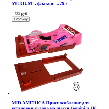
MEDIUM", флакон - #795
425
руб
MID AMERICA Приспособление для
установки кузова на шасси Gemini и JK