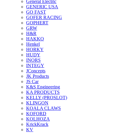
General Electric
GENERIC USA
GO FAST
GOFER RACING
GOPHERT
GRW
H&R
HAKKO
Henkel
HORKY
HUDY
INORS
INTEGY
JConcepts
JK Products
JS Car
K&S Engineering
KA PRODUCTS
KELLY (PROSLOT)
KLINGON
KOALA CLAWS
KOFORD
KOLHOZA
KrickKrack
KV