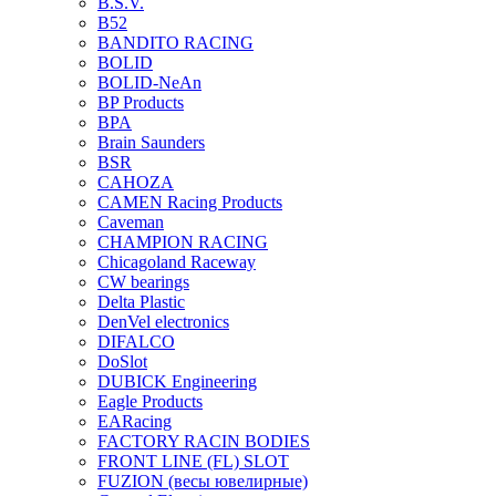
B.S.V.
B52
BANDITO RACING
BOLID
BOLID-NeAn
BP Products
BPA
Brain Saunders
BSR
CAHOZA
CAMEN Racing Products
Caveman
CHAMPION RACING
Chicagoland Raceway
CW bearings
Delta Plastic
DenVel electronics
DIFALCO
DoSlot
DUBICK Engineering
Eagle Products
EARacing
FACTORY RACIN BODIES
FRONT LINE (FL) SLOT
FUZION (весы ювелирные)